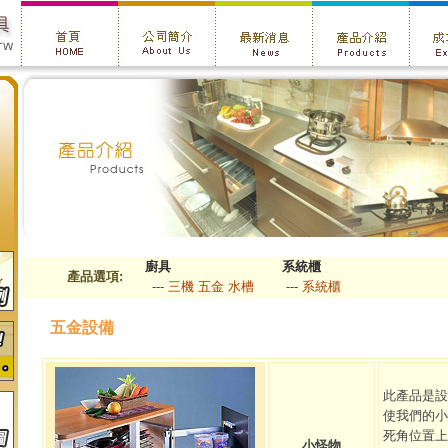
廚具
系統櫃
產品選項:
---
三機
五金
水槽
---
系統櫃
有
五金設備
、
此產品是設
，
使我們的小
死角位置上
小怪物