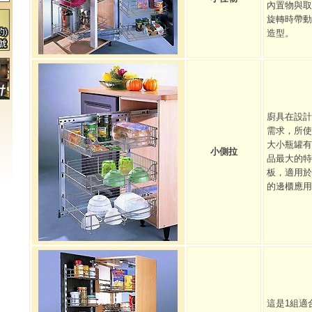
內置物與取
的
旋轉時帶動
。
造型。
廚具在設計
需求，所使
大小瓶罐有
小側拉
品最大的特
板，適用於
的邊櫃應用
這是1組適