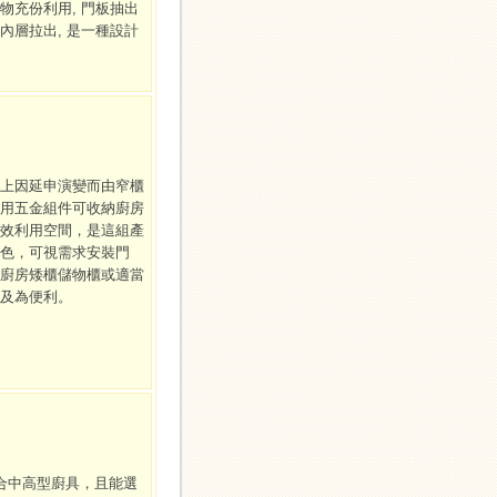
物充份利用, 門板抽出
內層拉出, 是一種設計
上因延申演變而由窄櫃
用五金組件可收納廚房
效利用空間，是這組產
色，可視需求安裝門
廚房矮櫃儲物櫃或適當
及為便利。
合中高型廚具，且能選