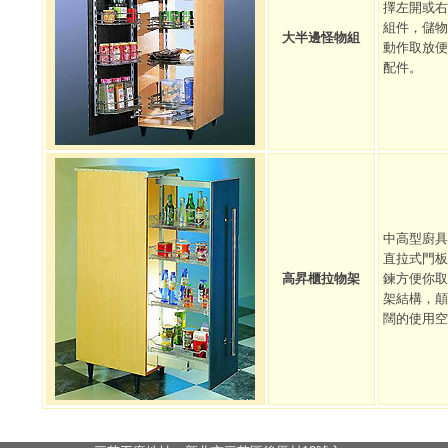
擇左開或右
組件，儲物
大半邊怪物組
動作取放便
配件。
中高型廚具
直拉式門板
高昇櫃拉物架
鍊方便你取
架結構，顛
闊的使用空